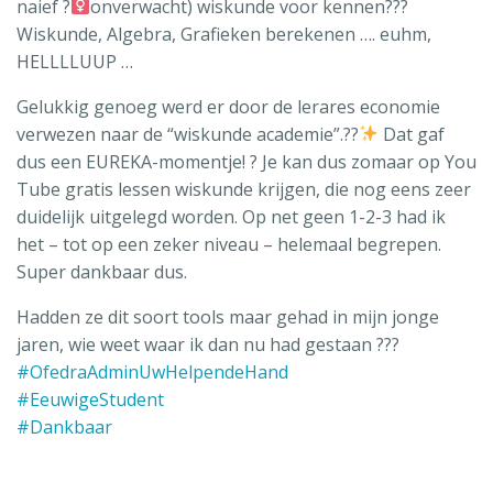
naief ?‍
onverwacht) wiskunde voor kennen???
Wiskunde, Algebra, Grafieken berekenen …. euhm,
HELLLLUUP …
Gelukkig genoeg werd er door de lerares economie
verwezen naar de “wiskunde academie”.??
Dat gaf
dus een EUREKA-momentje! ? Je kan dus zomaar op You
Tube gratis lessen wiskunde krijgen, die nog eens zeer
duidelijk uitgelegd worden. Op net geen 1-2-3 had ik
het – tot op een zeker niveau – helemaal begrepen.
Super dankbaar dus.
Hadden ze dit soort tools maar gehad in mijn jonge
jaren, wie weet waar ik dan nu had gestaan ???
#OfedraAdminUwHelpendeHand
#EeuwigeStudent
#Dankbaar