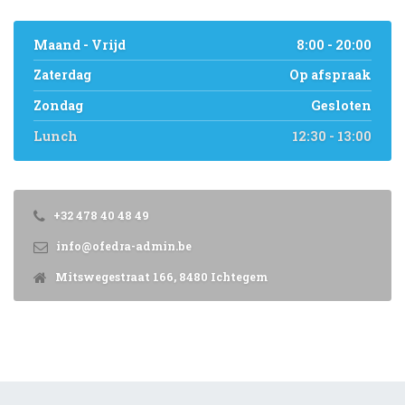
Maand - Vrijd
8:00 - 20:00
Zaterdag
Op afspraak
Zondag
Gesloten
Lunch
12:30 - 13:00
+32 478 40 48 49
info@ofedra-admin.be
Mitswegestraat 166, 8480 Ichtegem